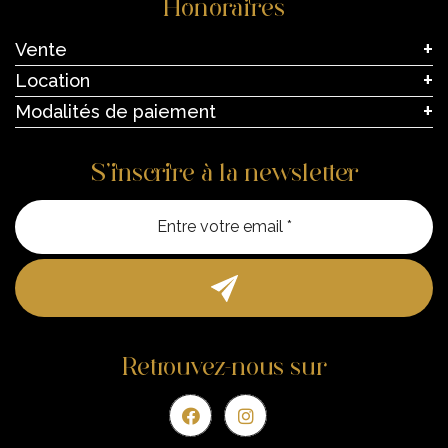
Honoraires
Vente
Location
Modalités de paiement
S’inscrire à la newsletter
Entre vo
Retrouvez-nous sur