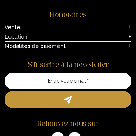
Honoraires
Vente
Location
Modalités de paiement
S’inscrire à la newsletter
Entre vo
Retrouvez-nous sur