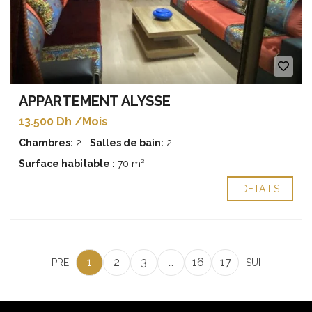
APPARTEMENT ALYSSE
13.500 Dh /Mois
Chambres:
2
Salles de bain:
2
Surface habitable :
70 m²
DETAILS
1
2
3
…
16
17
PRE
SUI