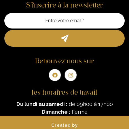
S’inscrire à la newsletter
Entre vo
Retrouvez-nous sur
les horaires de travail
Du lundi au samedi :
de 09h00 à 17h00
Dimanche :
Fermé
Created by