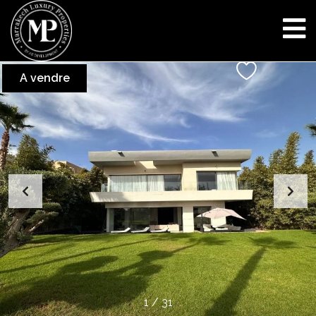
A vendre
1
/
31