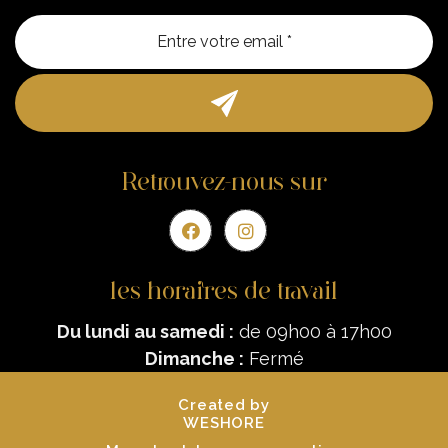
Entre vo
Retrouvez-nous sur
les horaires de travail
Du lundi au samedi :
de 09h00 à 17h00
Dimanche :
Fermé
Created by
WESHORE