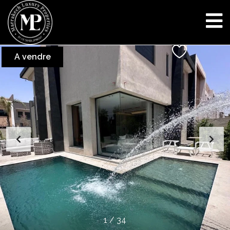
A vendre
1
/
34