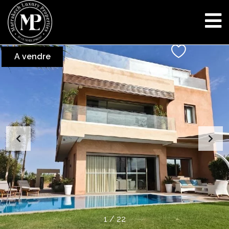
A vendre
1
/
22