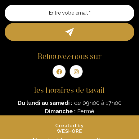
Entre vo
Retrouvez-nous sur
les horaires de travail
Du lundi au samedi :
de 09h00 à 17h00
Dimanche :
Fermé
Created by
WESHORE