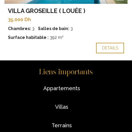
VILLA GROSEILLE ( LOUÉE )
35.000 Dh
Chambres:
3
Salles de bain:
3
Surface habitable :
392 m²
DETAILS
Liens importants
appartements
villas
terrains