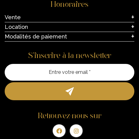
Honoraires
Vente
Location
Modalités de paiement
S’inscrire à la newsletter
Entre vo
Retrouvez-nous sur