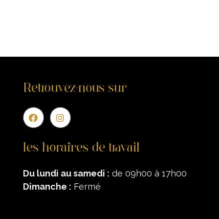
Retrouvez-nous sur
Entr
les horaires de travail
Du lundi au samedi :
de 09h00 à 17h00
Dimanche :
Fermé