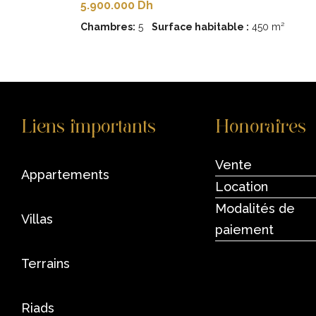
5.900.000 Dh
Chambres:
5
Surface habitable :
450 m²
Liens importants
Honoraires
Vente
appartements
Location
Modalités de
villas
paiement
terrains
riads