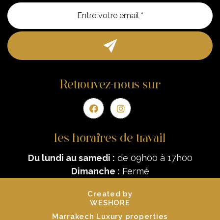
Entre vo
Retrouvez-nous sur
les horaires de travail
Du lundi au samedi :
de 09h00 à 17h00
Dimanche :
Fermé
Created by
WESHORE
Marrakech Luxury properties