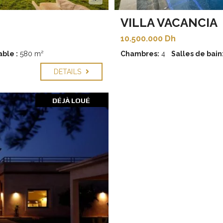
VILLA VACANCIA
10.500.000 Dh
ble :
580 m²
Chambres:
4
Salles de bain
DETAILS
DÉJÀ LOUÉ