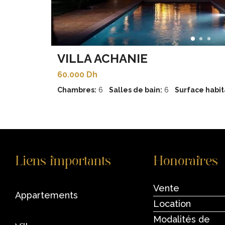
VILLA ACHANIE
60.000 Dh
Chambres:
6
Salles de bain:
6
Surface habit
Liens importants
Honoraires
Vente
appartements
Location
Modalités de