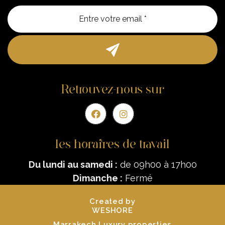
Entre vo
Retrouvez-nous sur
les horaires de travail
Du lundi au samedi :
de 09h00 à 17h00
Dimanche :
Fermé
Created by
WESHORE
Marrakech Luxury properties