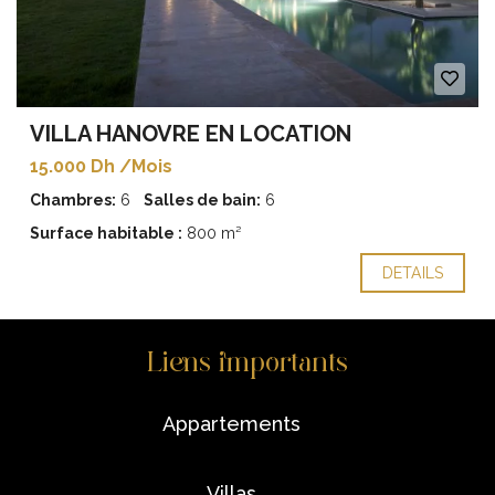
VILLA HANOVRE EN LOCATION
15.000 Dh /Mois
Chambres:
6
Salles de bain:
6
Surface habitable :
800 m²
DETAILS
Liens importants
appartements
villas