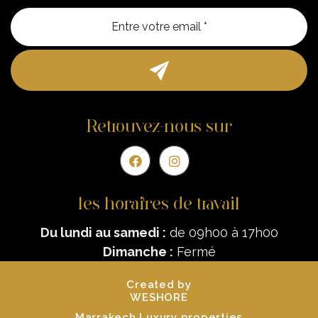
Entre vo
Retrouvez-nous sur
les horaires de travail
Du lundi au samedi :
de 09h00 à 17h00
Dimanche :
Fermé
Created by
WESHORE
Marrakech Luxury properties