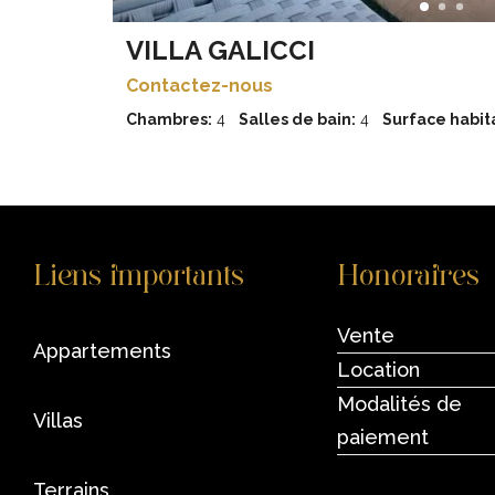
VILLA GALICCI
Contactez-nous
Chambres:
4
Salles de bain:
4
Surface habita
Liens importants
Honoraires
Vente
appartements
Location
Modalités de
villas
paiement
terrains