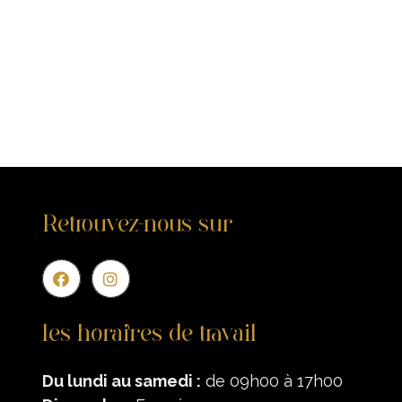
Retrouvez-nous sur
Entr
les horaires de travail
Du lundi au samedi :
de 09h00 à 17h00