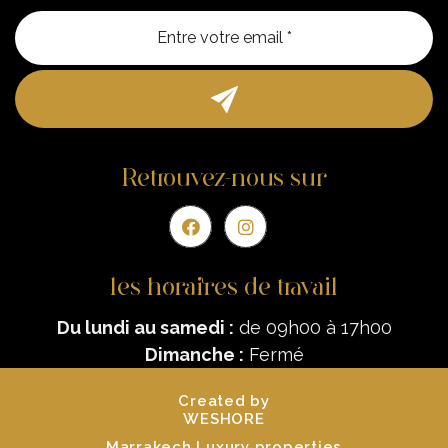
Entre vo
Retrouvez-nous sur
les horaires de travail
Du lundi au samedi :
de 09h00 à 17h00
Dimanche :
Fermé
Created by
WESHORE
Marrakech Luxury properties