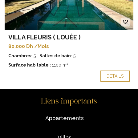
VILLA FLEURIS ( LOUÉE )
80.000 Dh /Mois
Chambres:
5
Salles de bain:
5
Surface habitable :
1100 m²
DETAILS
Liens importants
appartements
villas