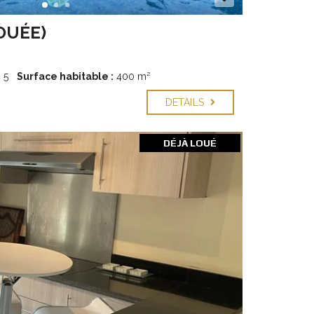
OUÉE)
:
5
Surface habitable :
400 m²
DETAILS
DÉJÀ LOUÉ