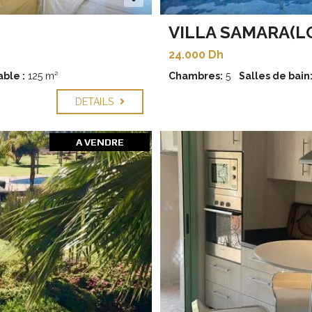
VILLA SAMARA(L
24.000 Dh
ble :
125 m²
Chambres:
5
Salles de bain
DETAILS
A VENDRE