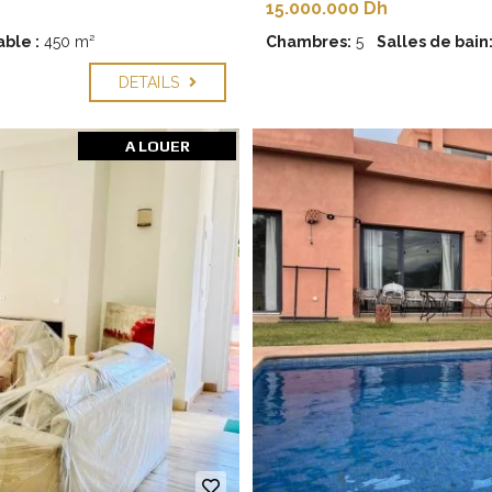
15.000.000 Dh
ble :
450 m²
Chambres:
5
Salles de bain
DETAILS
A LOUER