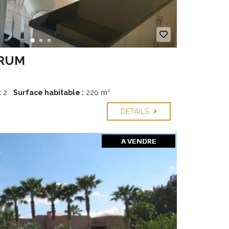
ARUM
:
2
Surface habitable :
220 m²
DETAILS
A VENDRE