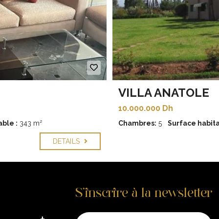
VILLA ANATOLE
10.000.000 Dh
ble :
343 m²
Chambres:
5
Surface habita
DETAILS
S’inscrire à la newsletter