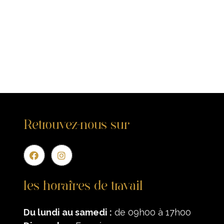
Retrouvez-nous sur
Entr
les horaires de travail
Du lundi au samedi :
de 09h00 à 17h00