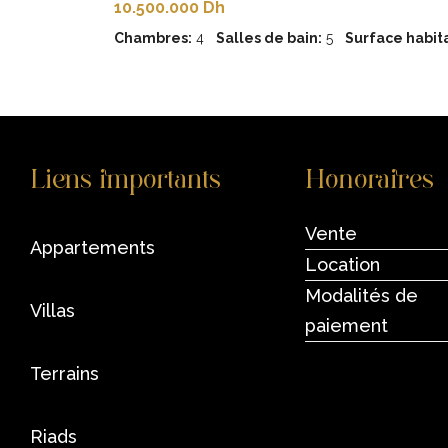
10.500.000 Dh
Chambres:
4
Salles de bain:
5
Surface habita
Liens importants
Honoraires
Vente
appartements
Location
Modalités de
villas
paiement
terrains
riads