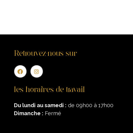
Retrouvez-nous sur
Entr
les horaires de travail
Du lundi au samedi :
de 09h00 à 17h00
Dimanche :
Fermé