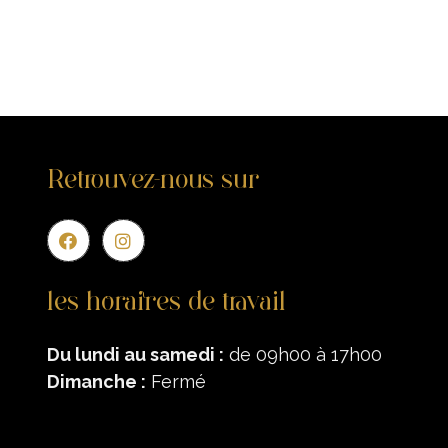
Retrouvez-nous sur
Entr
les horaires de travail
Du lundi au samedi :
de 09h00 à 17h00
Dimanche :
Fermé