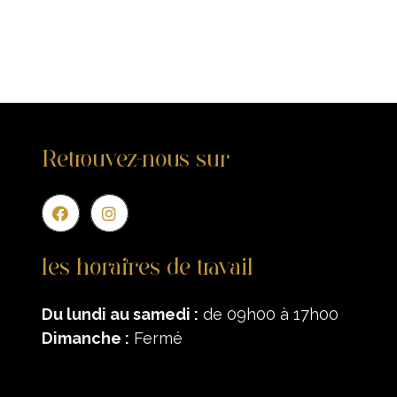
Retrouvez-nous sur
Entr
les horaires de travail
Du lundi au samedi :
de 09h00 à 17h00
Dimanche :
Fermé