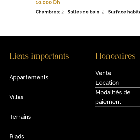
10.000 Dh
Chambres:
2
Salles de bain:
2
Surface habita
Liens importants
Honoraires
Vente
appartements
Location
Modalités de
villas
paiement
terrains
riads