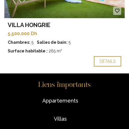
VILLA HONGRIE
5.500.000 Dh
Chambres:
5
Salles de bain:
5
Surface habitable :
265 m²
DETAILS
Liens importants
appartements
villas