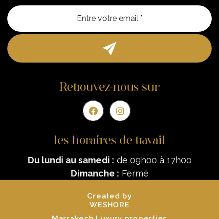
Entre vo
Retrouvez-nous sur
les horaires de travail
Du lundi au samedi :
de 09h00 à 17h00
Dimanche :
Fermé
Created by
WESHORE
Marrakech Luxury properties