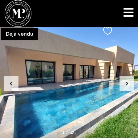
Déjà vendu
1
/
25