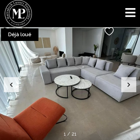
Déjà loué
1
/
21