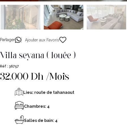
Partager
Ajouter aux Favoris
villa seyana ( louée )
Réf :
36757
32.000 Dh /Mois
Lieu:
route de tahanaout
Chambres: 4
Salles de bain: 4