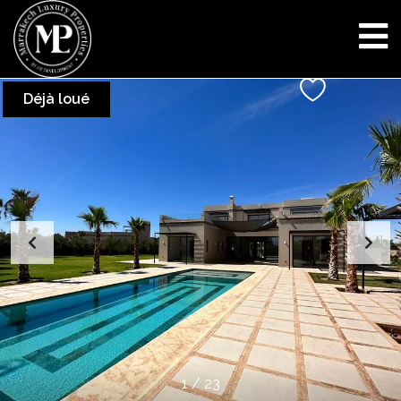
Déjà loué
1
/
23