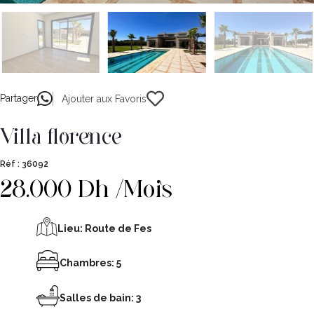
Partager
Ajouter aux Favoris
villa florence
Réf :
36092
28.000 Dh /Mois
Lieu:
Route de Fes
Chambres: 5
Salles de bain: 3