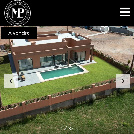
A vendre
1
/
32