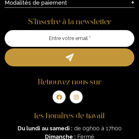
Modalités de paiement
S’inscrire à la newsletter
Entre vo
Retrouvez-nous sur
les horaires de travail
Du lundi au samedi :
de 09h00 à 17h00
Dimanche :
Fermé