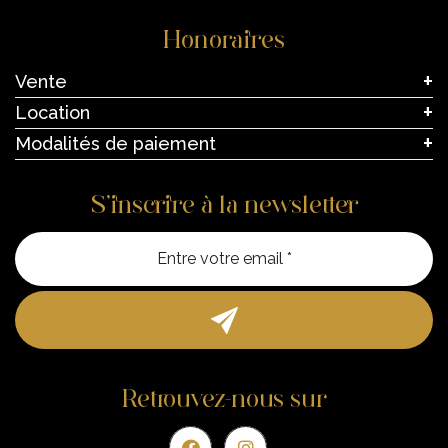
Honoraires
Vente
Location
Modalités de paiement
S’inscrire à la newsletter
Entre vo
Retrouvez-nous sur