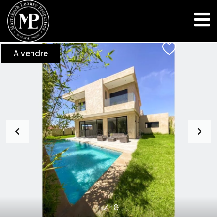
A vendre
1
/
18