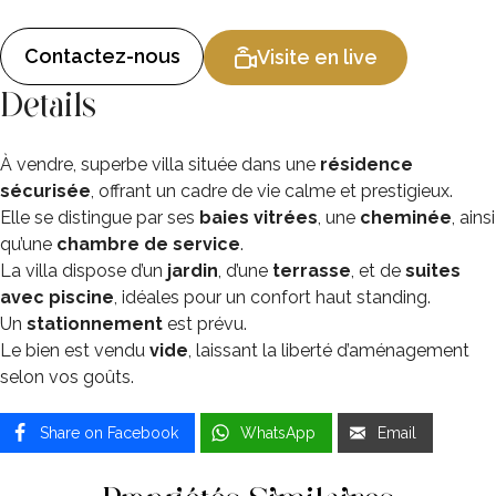
Contactez-nous
Visite en live
Details
À vendre, superbe villa située dans une
résidence
sécurisée
, offrant un cadre de vie calme et prestigieux.
Elle se distingue par ses
baies vitrées
, une
cheminée
, ainsi
qu’une
chambre de service
.
La villa dispose d’un
jardin
, d’une
terrasse
, et de
suites
avec piscine
, idéales pour un confort haut standing.
Un
stationnement
est prévu.
Le bien est vendu
vide
, laissant la liberté d’aménagement
selon vos goûts.
Share on Facebook
WhatsApp
Email