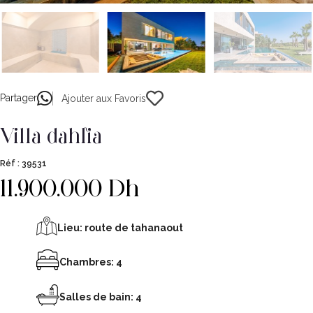
Partager
Ajouter aux Favoris
villa dahlia
Réf :
39531
11.900.000 Dh
Lieu:
route de tahanaout
Chambres: 4
Salles de bain: 4