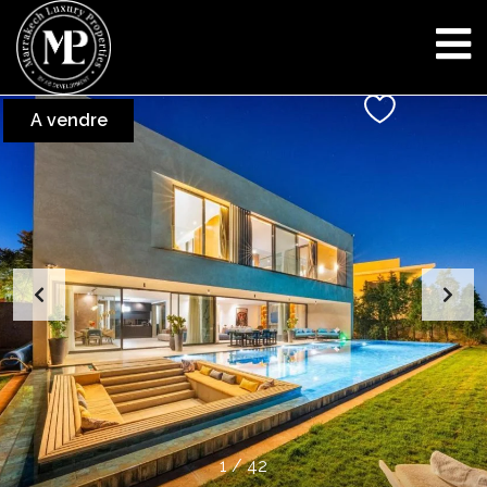
A vendre
1
/
42