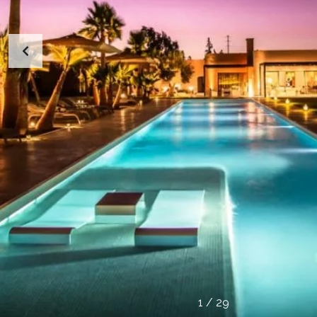
1
/
29