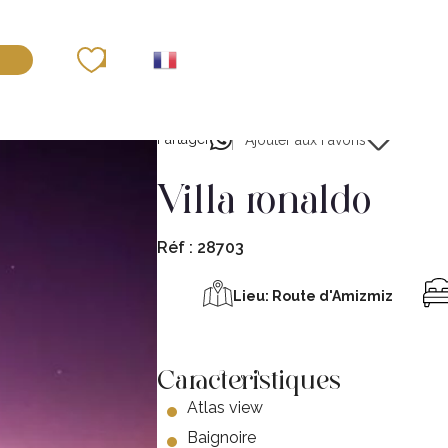
déposer un bien
Partager
Ajouter aux Favoris
villa ronaldo
Réf :
28703
Lieu:
Route d'Amizmiz
Caracteristiques
Atlas view
Baignoire