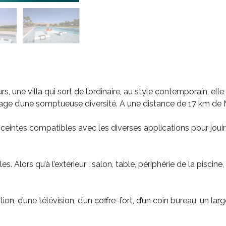
, une villa qui sort de l’ordinaire, au style contemporain, ell
aysage d’une somptueuse diversité. A une distance de 17 km de
enceintes compatibles avec les diverses applications pour jou
ubles. Alors qu’à l’extérieur : salon, table, périphérie de la pis
 d’une télévision, d’un coffre-fort, d’un coin bureau, un larg