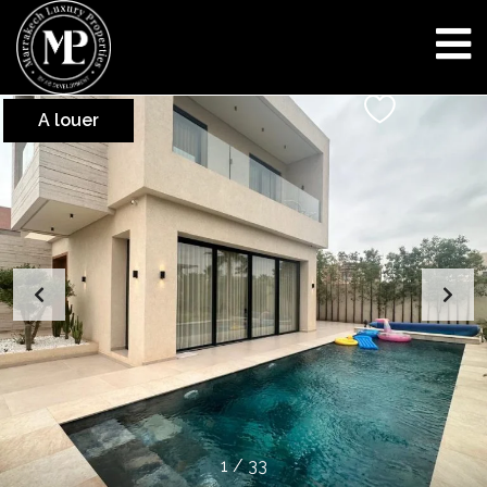
A louer
1
/
33