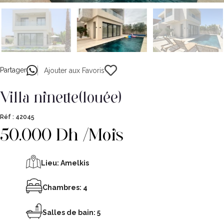
Partager
Ajouter aux Favoris
villa ninette(louée)
Réf :
42045
50.000 Dh /Mois
Lieu:
Amelkis
Chambres: 4
Salles de bain: 5