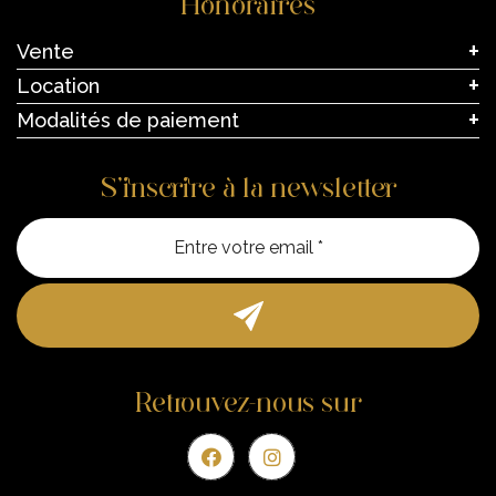
Honoraires
Vente
Location
Modalités de paiement
S’inscrire à la newsletter
Entre vo
Retrouvez-nous sur