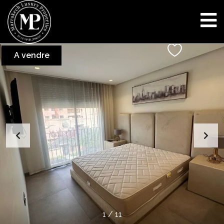
A vendre
1
/
11