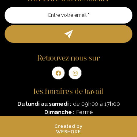
Entre vo
Retrouvez-nous sur
les horaires de travail
Du lundi au samedi :
de 09h00 à 17h00
Dimanche :
Fermé
Created by
WESHORE