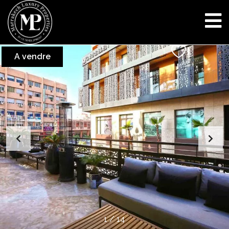
A vendre
1
/
14