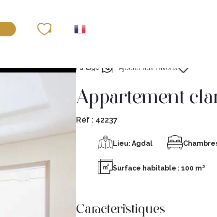
déposer un bien
Partager
Ajouter aux Favoris
appartement cla
Réf :
42237
Lieu:
Agdal
Chambres
Surface habitable : 100 m²
Caracteristiques