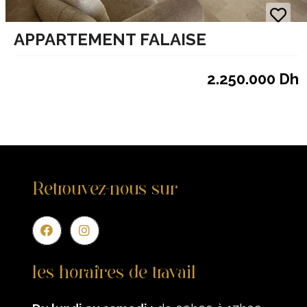
APPARTEMENT FALAISE
2.250.000 Dh
Retrouvez-nous sur
Entr
les horaires de travail