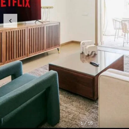
1
/
18