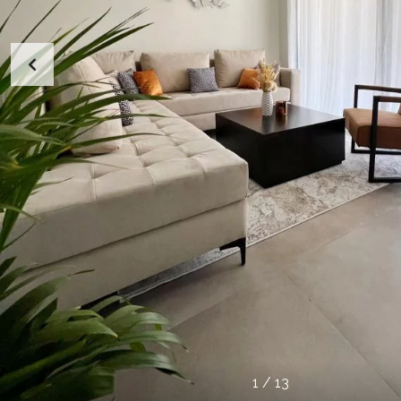
1
/
13