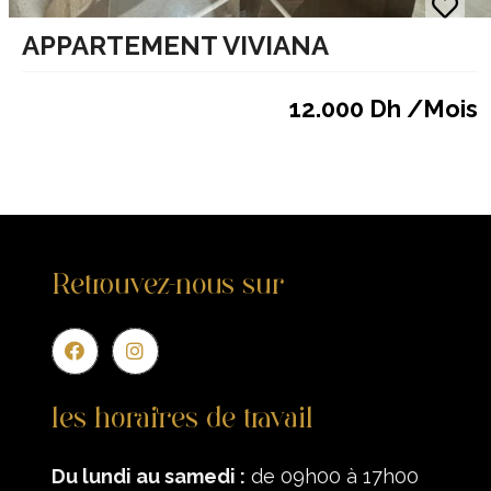
APPARTEMENT VIVIANA
12.000 Dh /Mois
Retrouvez-nous sur
Entr
les horaires de travail
Du lundi au samedi :
de 09h00 à 17h00