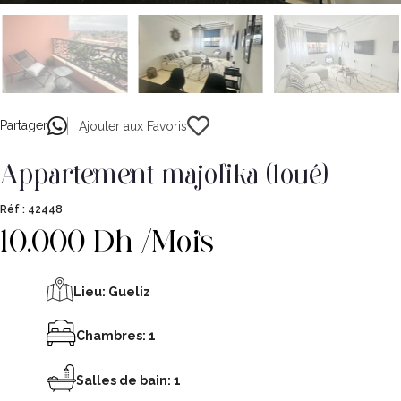
Partager
Ajouter aux Favoris
appartement majolika (loué)
Réf :
42448
10.000 Dh /Mois
Lieu:
Gueliz
Chambres: 1
Salles de bain: 1