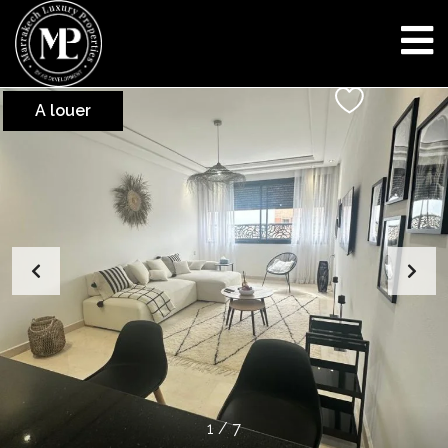
A louer
1
/
7