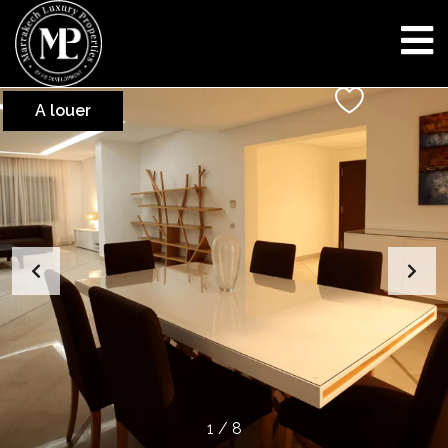
A louer
1
/
8