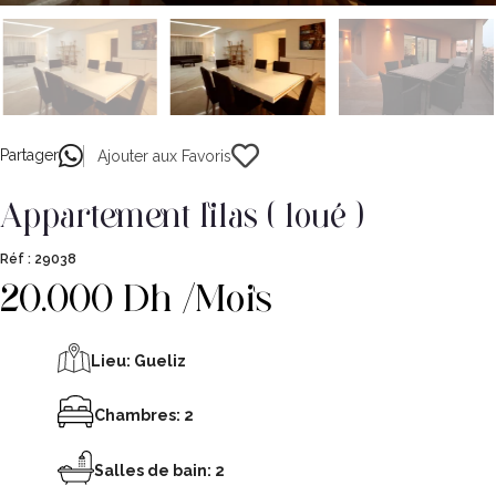
Partager
Ajouter aux Favoris
appartement lilas ( loué )
Réf :
29038
20.000 Dh /Mois
Lieu:
Gueliz
Chambres: 2
Salles de bain: 2