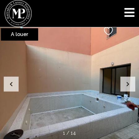
A louer
1
/
14