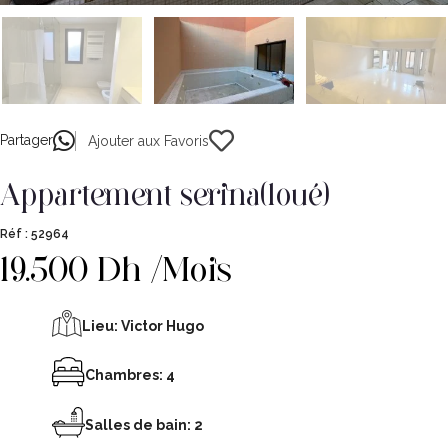
Partager
Ajouter aux Favoris
appartement serina(loué)
Réf :
52964
19.500 Dh /Mois
Lieu:
Victor Hugo
Chambres: 4
Salles de bain: 2