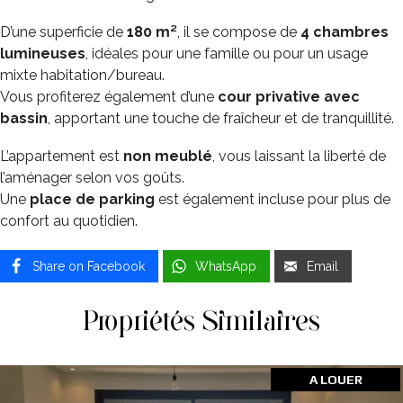
D’une superficie de
180 m²
, il se compose de
4 chambres
lumineuses
, idéales pour une famille ou pour un usage
mixte habitation/bureau.
Vous profiterez également d’une
cour privative avec
bassin
, apportant une touche de fraîcheur et de tranquillité.
L’appartement est
non meublé
, vous laissant la liberté de
l’aménager selon vos goûts.
Une
place de parking
est également incluse pour plus de
confort au quotidien.
Share on Facebook
WhatsApp
Email
Propriétés Similaires
A LOUER